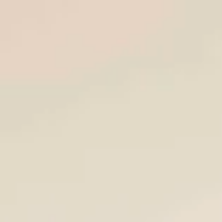
Openingstijden
Contact
De huidige taal van de website is Nederlands