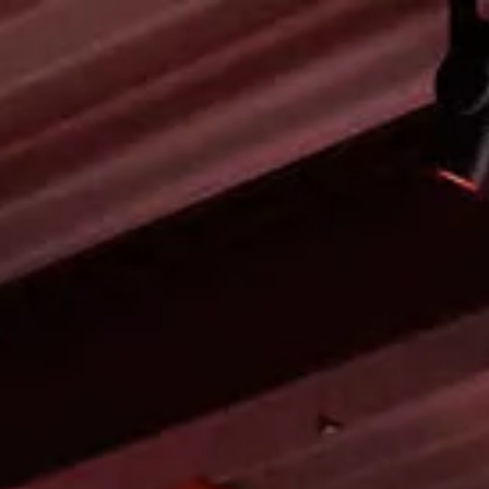
Openingstijden
Contact
De huidige taal van de website is Nederlands