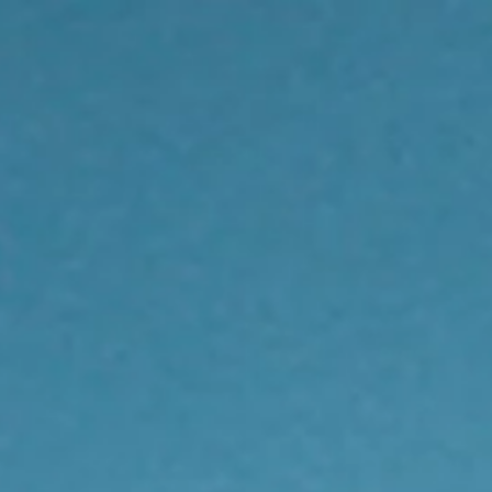
Openingstijden
Contact
De huidige taal van de website is Nederlands