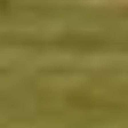
Parkreglement
Disclaimer
Privacy Statement
Cookieverklaring
Algemene