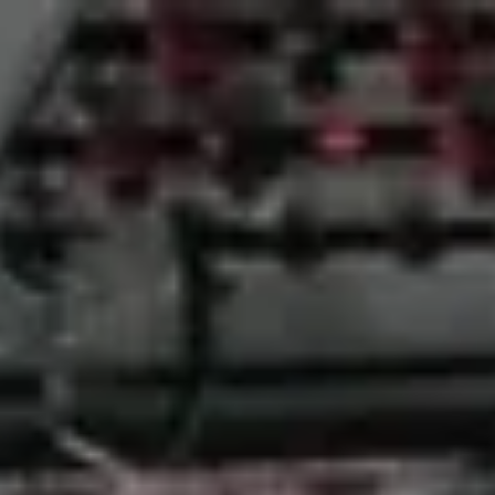
Openingstijden
Contact
De huidige taal van de website is Nederlands