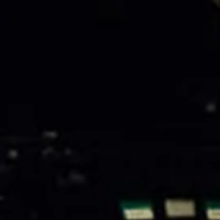
Openingstijden
Contact
De huidige taal van de website is Nederlands