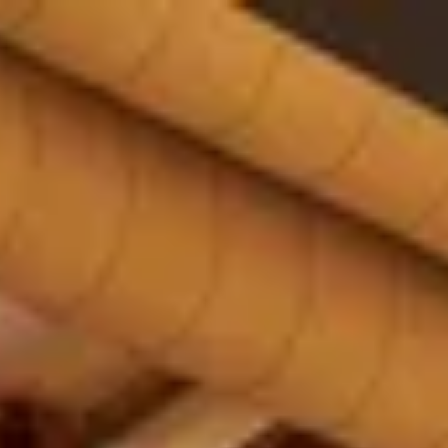
Openingstijden
Contact
De huidige taal van de website is Nederlands