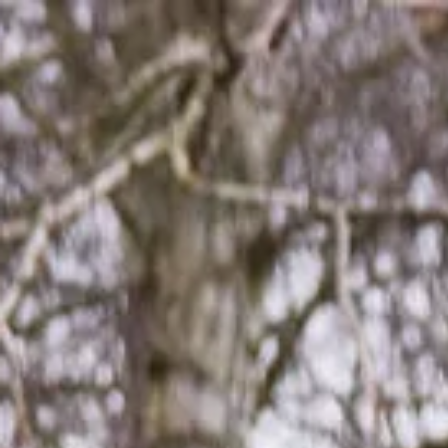
Openingstijden
Contact
De huidige taal van de website is Nederlands