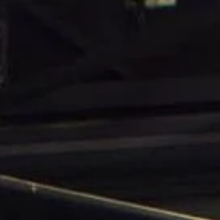
Opening hours
Contact
De huidige taal van de website is English