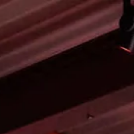
Opening hours
Contact
De huidige taal van de website is English